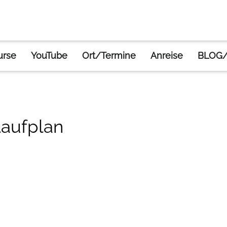
ekologie-ablaufplan
urse
YouTube
Ort/Termine
Anreise
BLOG/
aufplan