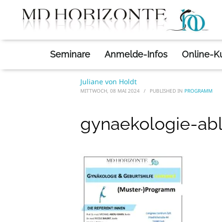
Programm
»
gyna
HOME
GYNAEKOLOGIE-ABLAUFPLAN
Seminare
Anmelde-Infos
Online-K
Juliane von Holdt
MITTWOCH, 08 MAI 2024
/
PUBLISHED IN
PROGRAMM
gynaekologie-abl