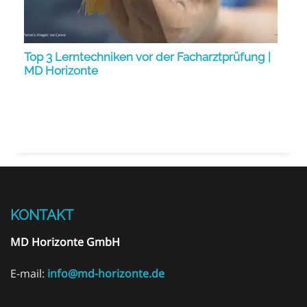
Top 3 Lerntechniken vor der Facharztprüfung |
MD Horizonte
KONTAKT
MD Horizonte GmbH
E-mail:
info@md-horizonte.de