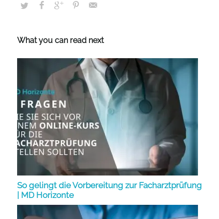
What you can read next
So gelingt die Vorbereitung zur Facharztprüfung
| MD Horizonte