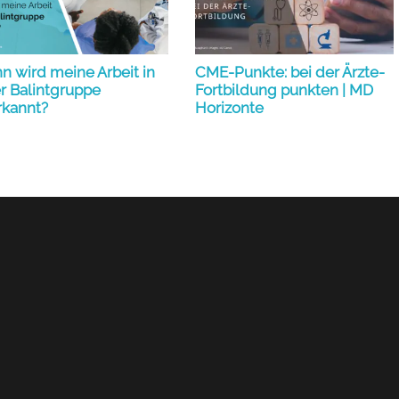
 wird meine Arbeit in
CME-Punkte: bei der Ärzte-
r Balintgruppe
Fortbildung punkten | MD
rkannt?
Horizonte