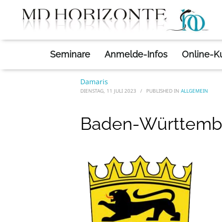
Allgemein
»
Baden-Wü
HOME
BADEN-WÜRTTEMBERG
Seminare
Anmelde-Infos
Online-K
Damaris
DIENSTAG, 11 JULI 2023
/
PUBLISHED IN
ALLGEMEIN
Baden-Württemb