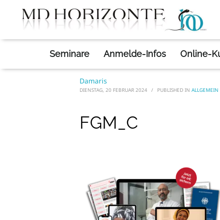
Allgemein
»
FGM_C
HOME
FGM_C
Seminare
Anmelde-Infos
Online-K
Damaris
DIENSTAG, 20 FEBRUAR 2024
/
PUBLISHED IN
ALLGEMEIN
FGM_C