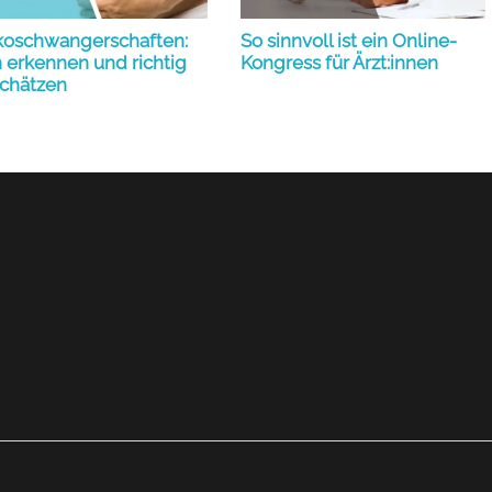
ikoschwangerschaften:
So sinnvoll ist ein Online-
 erkennen und richtig
Kongress für Ärzt:innen
schätzen