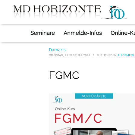
Allgemein
»
FGMC
HOME
FGMC
Seminare
Anmelde-Infos
Online-K
Damaris
DIENSTAG, 27 FEBRUAR 2024
/
PUBLISHED IN
ALLGEMEIN
FGMC