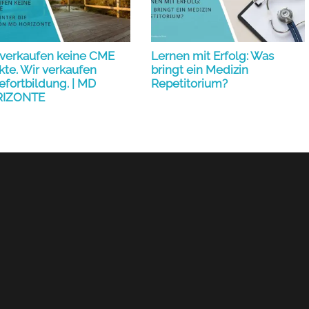
 verkaufen keine CME
Lernen mit Erfolg: Was
te. Wir verkaufen
bringt ein Medizin
efortbildung. | MD
Repetitorium?
IZONTE