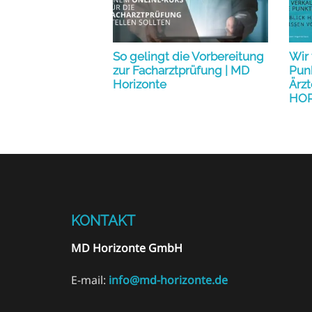
So gelingt die Vorbereitung
Wir
zur Facharztprüfung | MD
Punk
Horizonte
Ärzt
HOR
KONTAKT
MD Horizonte GmbH
E-mail:
info@md-horizonte.de